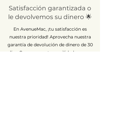
Satisfacción garantizada o
le devolvemos su dinero 🌟
En AvenueMac, ¡tu satisfacción es
nuestra prioridad! Aprovecha nuestra
garantía de devolución de dinero de 30
días. Compra con tranquilidad, porque
estamos aquí para garantizar tu
completa satisfacción.
Garantía a largo plazo ⏳
En AvenueMac, la calidad es