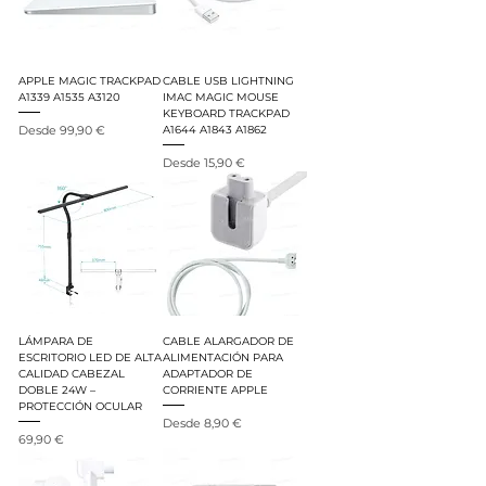
APPLE MAGIC TRACKPAD
CABLE USB LIGHTNING
A1339 A1535 A3120
IMAC MAGIC MOUSE
KEYBOARD TRACKPAD
Precio de oferta
Desde
99,90 €
A1644 A1843 A1862
Precio de oferta
Desde
15,90 €
LÁMPARA DE
CABLE ALARGADOR DE
ESCRITORIO LED DE ALTA
ALIMENTACIÓN PARA
CALIDAD CABEZAL
ADAPTADOR DE
DOBLE 24W –
CORRIENTE APPLE
PROTECCIÓN OCULAR
Precio de oferta
Desde
8,90 €
Precio
69,90 €