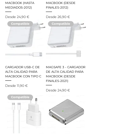
MACBOOK (HASTA
MACBOOK (DESDE
MEDIADOS-2012)
FINALES-2012)
Precio de oferta
Precio de oferta
Desde
24,90 €
Desde
26,90 €
Compatible
Compatible
CARGADOR USB-C DE
MAGSAFE 3 - CARGADOR
ALTA CALIDAD PARA
DE ALTA CALIDAD PARA
MACBOOK CON TIPO C
MACBOOK (DESDE
FINALES-2021)
Precio de oferta
Desde
11,90 €
Precio de oferta
Desde
24,90 €
Compatible