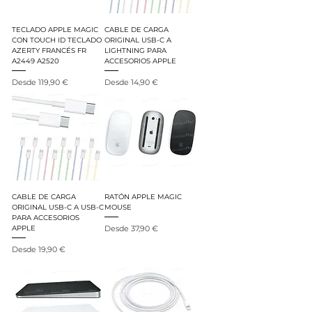
TECLADO APPLE MAGIC
CABLE DE CARGA
CON TOUCH ID TECLADO
ORIGINAL USB-C A
AZERTY FRANCÉS FR
LIGHTNING PARA
A2449 A2520
ACCESORIOS APPLE
Precio de oferta
Precio de oferta
Desde
119,90 €
Desde
14,90 €
CABLE DE CARGA
RATÓN APPLE MAGIC
ORIGINAL USB-C A USB-C
MOUSE
PARA ACCESORIOS
Precio de oferta
Desde
37,90 €
APPLE
Precio de oferta
Desde
19,90 €