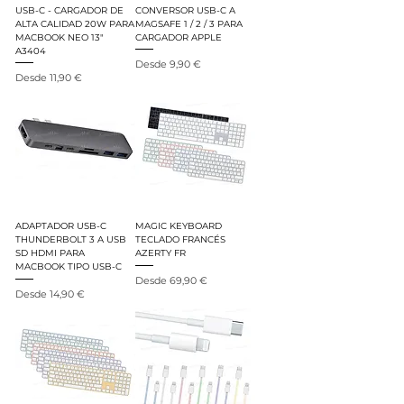
USB-C - CARGADOR DE
CONVERSOR USB-C A
ALTA CALIDAD 20W PARA
MAGSAFE 1 / 2 / 3 PARA
MACBOOK NEO 13"
CARGADOR APPLE
A3404
Precio de oferta
Desde
9,90 €
Precio de oferta
Desde
11,90 €
ADAPTADOR USB-C
MAGIC KEYBOARD
THUNDERBOLT 3 A USB
TECLADO FRANCÉS
SD HDMI PARA
AZERTY FR
MACBOOK TIPO USB-C
Precio de oferta
Desde
69,90 €
Precio de oferta
Desde
14,90 €