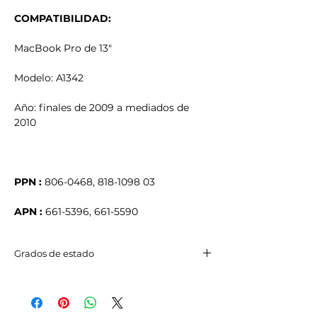
COMPATIBILIDAD:
MacBook Pro de 13"
Modelo: A1342
Año: finales de 2009 a mediados de
2010
PPN :
806-0468, 818-1098 03
APN :
661-5396, 661-5590
Grados de estado
Excelente estado
Puede presentar microarañazos
visibles a 20 cm.