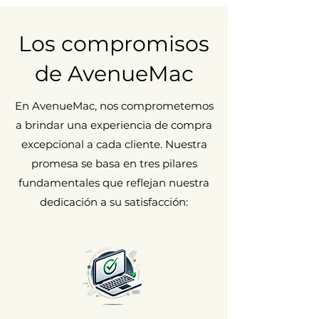
Estado correcto
Puede presentar signos de desgaste
visibles y perceptibles al tacto
Los compromisos
(arañazos y/o golpes).
de AvenueMac
En AvenueMac, nos comprometemos
a brindar una experiencia de compra
excepcional a cada cliente. Nuestra
promesa se basa en tres pilares
fundamentales que reflejan nuestra
dedicación a su satisfacción: