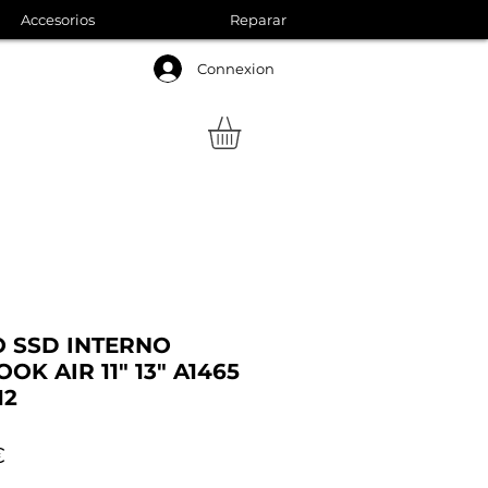
Accesorios
Reparar
Connexion
 SSD INTERNO
K AIR 11" 13" A1465
12
Precio
€
de