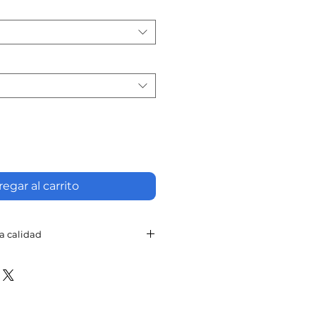
oferta
egar al carrito
a calidad
 son SSD 100% compatibles, no
es de Apple.
cOS 10.13 High Sierra o