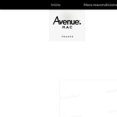
Inicio
Macs reacondicion