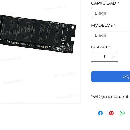
CAPACIDAD
*
Elegir
MODELOS
*
Elegir
Cantidad
*
Agr
*SSD genérico de alt
Los SSD genéricos
productos original
Compatible con ma
posterior