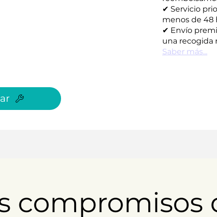
✔ Servicio pri
menos de 48 
✔ Envío premi
una recogida r
Saber más...
ar
s compromisos 