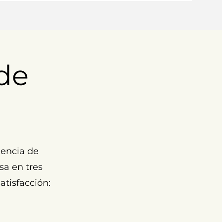
de
encia de
sa en tres
atisfacción: