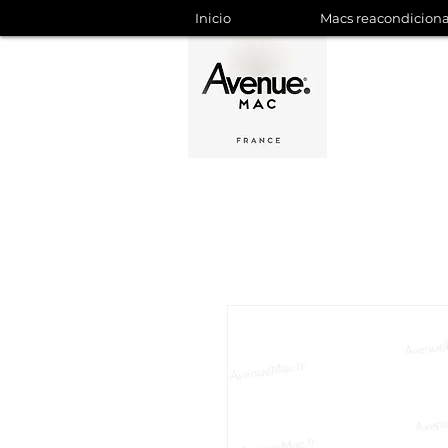
Inicio
Macs reacondicion