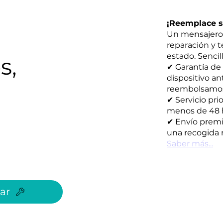
¡Reemplace su
Un mensajero 
reparación y 
estado. Sencill
s,
✔ Garantía de
dispositivo an
reembolsamos s
✔ Servicio pri
menos de 48 
✔ Envío premi
una recogida r
Saber más...
ar