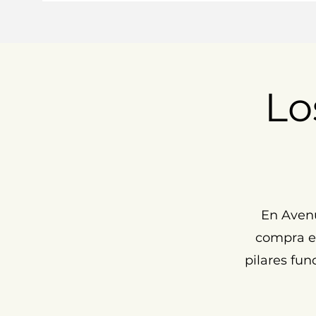
Lo
En Aven
compra ex
pilares fun