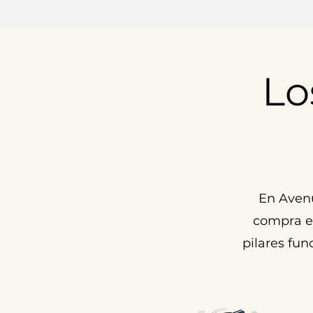
Lo
En Aven
compra ex
pilares fun