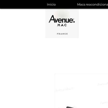
Inicio
Macs reacondicion