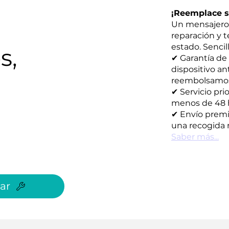
¡Reemplace su
Un mensajero 
reparación y 
estado. Sencill
s,
✔ Garantía de
dispositivo an
reembolsamos s
✔ Servicio pri
menos de 48 
✔ Envío premi
una recogida r
Saber más...
ar