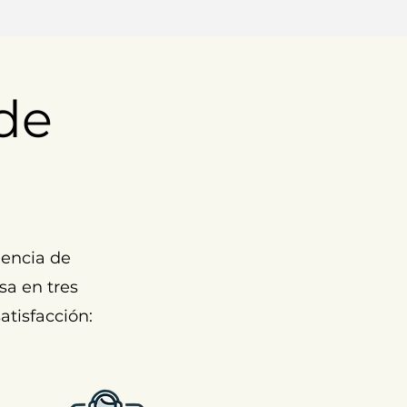
de
encia de
sa en tres
atisfacción: