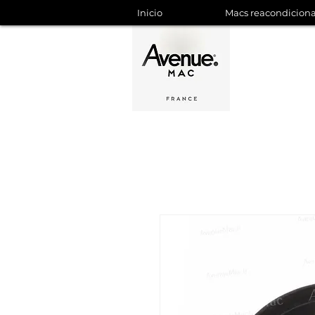
Inicio
Macs reacondicion