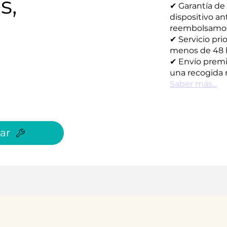
s,
✔ Garantía de
dispositivo an
reembolsamos s
✔ Servicio pri
menos de 48 
✔ Envío premi
una recogida r
Saber más...
ar