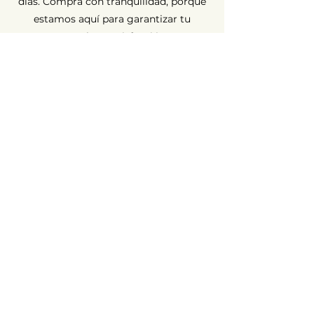
días. Compra con tranquilidad, porque
estamos aquí para garantizar tu
completa satisfacción.
Garantía a largo plazo ⏳
En AvenueMac, la calidad es
fundamental para nuestro
compromiso. Por eso ofrecemos una
garantía de 12 meses para todos
nuestros productos nuevos y de 6
meses para los usados.