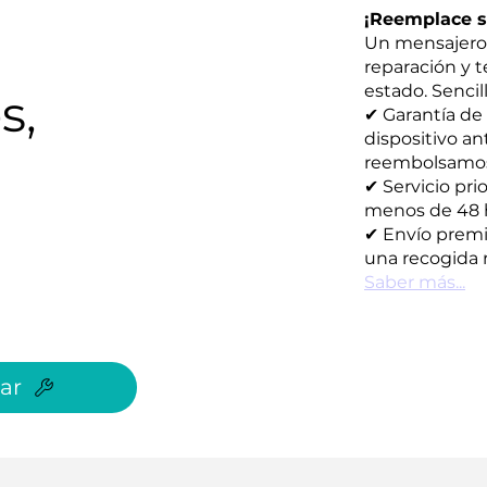
¡Reemplace su
Un mensajero 
reparación y 
estado. Sencill
s,
✔ Garantía de
dispositivo an
reembolsamos s
✔ Servicio pri
menos de 48 
✔ Envío premi
una recogida r
Saber más...
ar