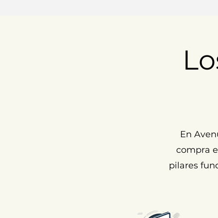
Lo
En Aven
compra ex
pilares fun