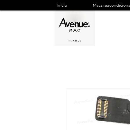
Inicio
Macs reacondicion