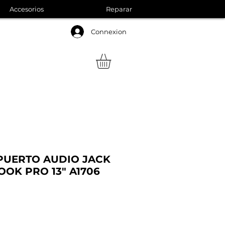
Accesorios
Reparar
Connexion
PUERTO AUDIO JACK
OK PRO 13" A1706
Precio
de
oferta