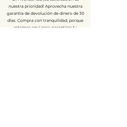
nuestra prioridad! Aprovecha nuestra
garantía de devolución de dinero de 30
días. Compra con tranquilidad, porque
estamos aquí para garantizar tu
completa satisfacción.
Garantía a largo plazo ⏳
En AvenueMac, la calidad es
fundamental para nuestro
compromiso. Por eso ofrecemos una
garantía de 12 meses para todos
nuestros productos nuevos y de 6