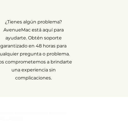
¿Tienes algún problema?
AvenueMac está aquí para
ayudarte. Obtén soporte
garantizado en 48 horas para
ualquier pregunta o problema.
os comprometemos a brindarte
una experiencia sin
complicaciones.
tén un presupuesto para tu Mac
vío y entrega
iso legal