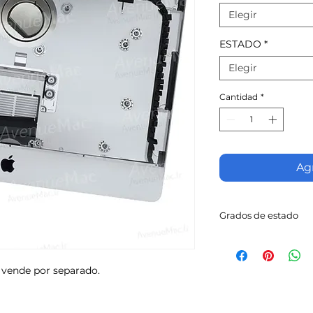
Elegir
ESTADO
*
Elegir
Cantidad
*
Agr
Grados de estado
Excelente estado
Puede presentar
cm.
 vende por separado.
Estado correcto
Puede presentar 