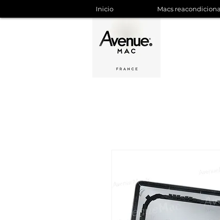
Inicio
Macs reacondicion