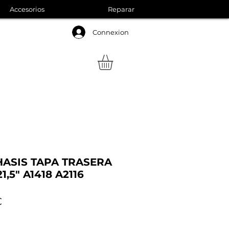
Accesorios
Reparar
Connexion
ASIS TAPA TRASERA
,5" A1418 A2116
Precio
€
de
oferta