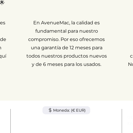
🌟
 es
En AvenueMac, la calidad es
fundamental para nuestro
 de
compromiso. Por eso ofrecemos
n
una garantía de 12 meses para
quí
todos nuestros productos nuevos
c
y de 6 meses para los usados.
N
Moneda: (€ EUR)
ulo
Ob
nta
En
 de
Av
© 2024 AvenueMac. Todos los derechos reservados.