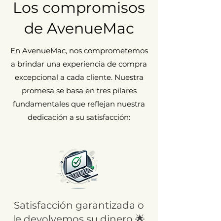
visibles y perceptibles al tacto
Los compromisos
(arañazos y/o golpes).
de AvenueMac
En AvenueMac, nos comprometemos
a brindar una experiencia de compra
excepcional a cada cliente. Nuestra
promesa se basa en tres pilares
fundamentales que reflejan nuestra
dedicación a su satisfacción:
Satisfacción garantizada o
le devolvemos su dinero 🌟