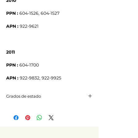
2010
PPN :
604-1526, 604-1527
APN :
922-9621
2011
PPN :
604-1700
APN :
922-9832, 922-9925
Grados de estado
Excelente estado
Puede presentar microarañazos
visibles a 20 cm.
Estado correcto
Puede presentar signos de desgaste