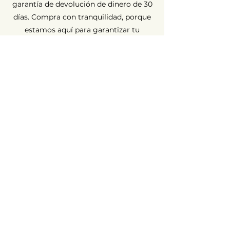
garantía de devolución de dinero de 30
días. Compra con tranquilidad, porque
estamos aquí para garantizar tu
completa satisfacción.
Garantía a largo plazo ⏳
En AvenueMac, la calidad es
fundamental para nuestro
compromiso. Por eso ofrecemos una
garantía de 12 meses para todos
nuestros productos nuevos y de 6
meses para los usados.