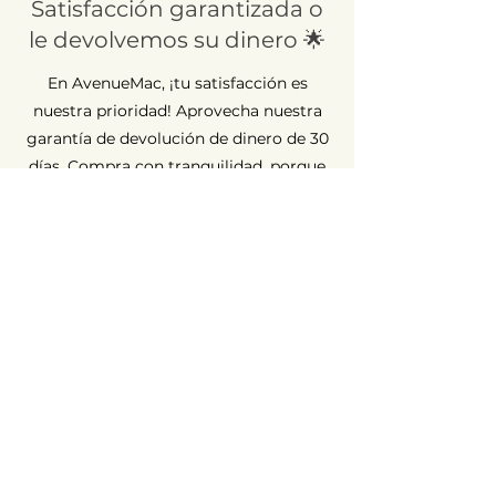
Satisfacción garantizada o
le devolvemos su dinero 🌟
En AvenueMac, ¡tu satisfacción es
nuestra prioridad! Aprovecha nuestra
garantía de devolución de dinero de 30
días. Compra con tranquilidad, porque
estamos aquí para garantizar tu
completa satisfacción.
Garantía a largo plazo ⏳
En AvenueMac, la calidad es
fundamental para nuestro