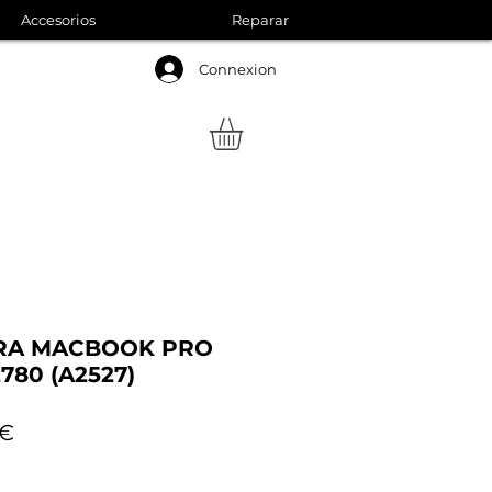
Accesorios
Reparar
Connexion
ARA MACBOOK PRO
2780 (A2527)
Precio
0€
de
oferta