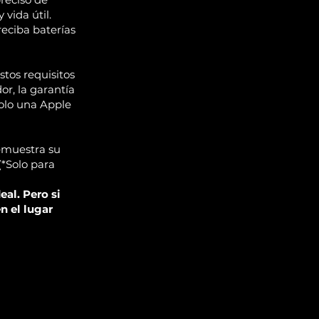
vida útil.
eciba baterías
tos requisitos
r, la garantía
solo una Apple
emuestra su
(*Solo para
al. Pero si
n el lugar