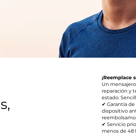
¡Reemplace su
Un mensajero 
reparación y 
estado. Sencill
s,
✔ Garantía de
dispositivo an
reembolsamos s
✔ Servicio pri
menos de 48 