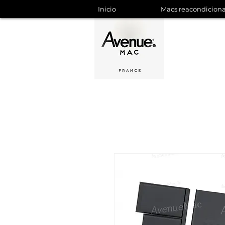
Inicio
Macs reacondicion