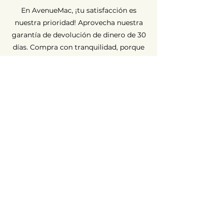
En AvenueMac, ¡tu satisfacción es
nuestra prioridad! Aprovecha nuestra
garantía de devolución de dinero de 30
días. Compra con tranquilidad, porque
estamos aquí para garantizar tu
completa satisfacción.
Garantía a largo plazo ⏳
En AvenueMac, la calidad es
fundamental para nuestro
compromiso. Por eso ofrecemos una
garantía de 12 meses para todos