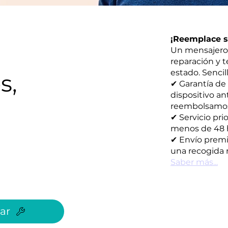
¡Reemplace su
Un mensajero 
reparación y 
estado. Sencill
s,
✔ Garantía de
dispositivo an
reembolsamos s
✔ Servicio pri
menos de 48 
✔ Envío premi
una recogida r
Saber más...
ar