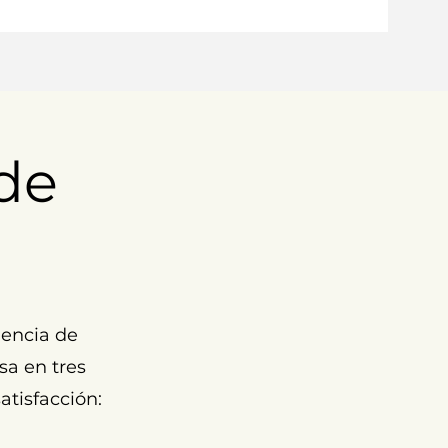
de
encia de
sa en tres
atisfacción: