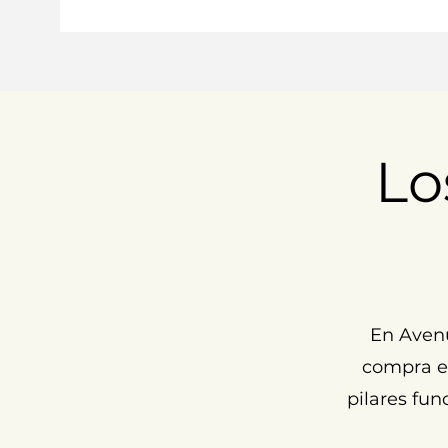
Lo
En Aven
compra ex
pilares fun