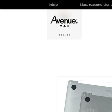
Inicio
Macs reacondicion