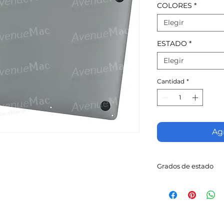
COLORES
*
Elegir
ESTADO
*
Elegir
Cantidad
*
Agr
Grados de estado
Excelente estado
Puede presentar
cm.
Estado correcto