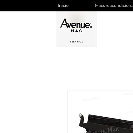
Inicio
Macs reacondicion