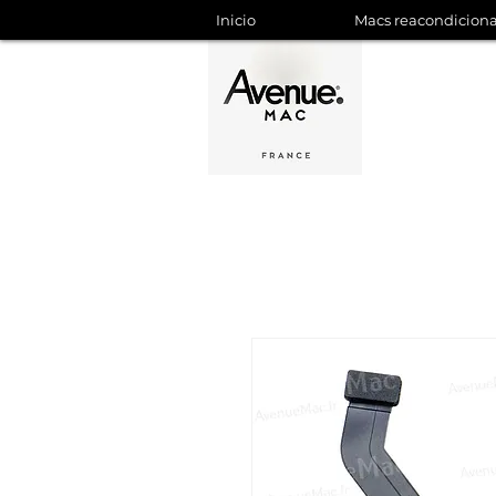
Inicio
Macs reacondicion