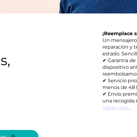
¡Reemplace su
Un mensajero 
reparación y 
estado. Sencill
s,
✔ Garantía de
dispositivo an
reembolsamos s
✔ Servicio pri
menos de 48 
✔ Envío premi
una recogida r
Saber más...