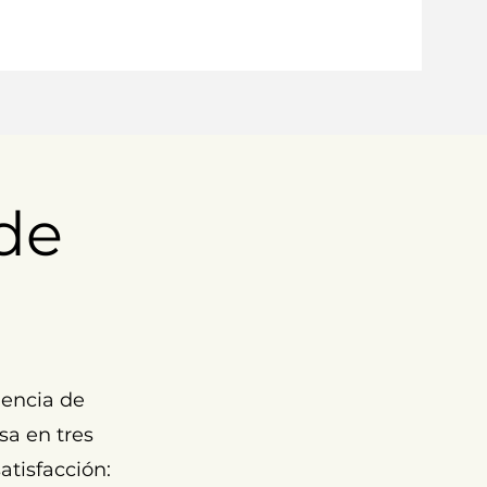
de
encia de
sa en tres
atisfacción: