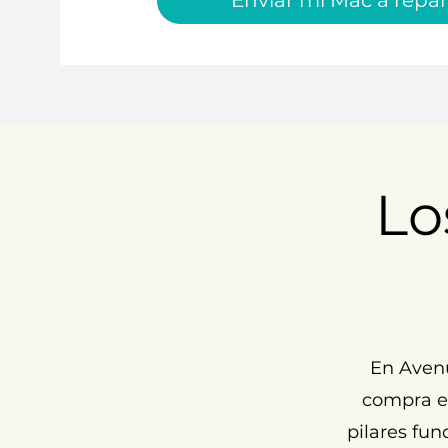
Enviar mi Mac a repar
Lo
En Aven
compra ex
pilares fun