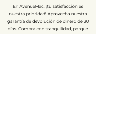
En AvenueMac, ¡tu satisfacción es
nuestra prioridad! Aprovecha nuestra
garantía de devolución de dinero de 30
días. Compra con tranquilidad, porque
estamos aquí para garantizar tu
completa satisfacción.
Garantía a largo plazo ⏳
En AvenueMac, la calidad es
fundamental para nuestro
compromiso. Por eso ofrecemos una
garantía de 12 meses para todos