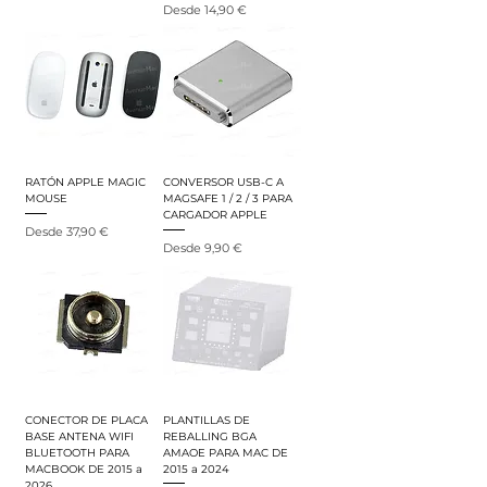
Precio de oferta
Desde
14,90 €
RATÓN APPLE MAGIC
CONVERSOR USB-C A
MOUSE
MAGSAFE 1 / 2 / 3 PARA
CARGADOR APPLE
Precio de oferta
Desde
37,90 €
Precio de oferta
Desde
9,90 €
CONECTOR DE PLACA
PLANTILLAS DE
BASE ANTENA WIFI
REBALLING BGA
BLUETOOTH PARA
AMAOE PARA MAC DE
MACBOOK DE 2015 a
2015 a 2024
2026