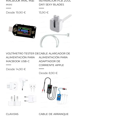
MACBOOK IMAC Mac
REPARACIÓN PCB 2UUL
mini
DA11 SEXY BLADES
Precio de oferta
Precio
Desde
19,90 €
15,90 €
VOLTÍMETRO TESTER DE
CABLE ALARGADOR DE
ALIMENTACIÓN PARA
ALIMENTACIÓN PARA
MACBOOK USB-C
ADAPTADOR DE
CORRIENTE APPLE
Precio de oferta
Desde
14,90 €
Precio de oferta
Desde
8,90 €
CLAVIJAS
CABLE DE ARRANQUE