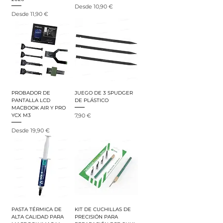
Precio de oferta
Desde
10,90 €
Precio de oferta
Desde
11,90 €
PROBADOR DE
JUEGO DE 3 SPUDGER
PANTALLA LCD
DE PLÁSTICO
MACBOOK AIR Y PRO
Precio
7,90 €
YCX M3
Precio de oferta
Desde
19,90 €
PASTA TÉRMICA DE
KIT DE CUCHILLAS DE
ALTA CALIDAD PARA
PRECISIÓN PARA