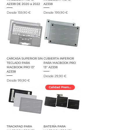
A2338 DE 2020 a 2022
A2338
Precio de oferta
Precio de oferta
Desde
159,90 €
Desde
199,90 €
CARCASA SUPERIOR SIN
CUBIERTA INFERIOR
TECLADO PARA
PARA MACBOOK PRO
MACBOOK PRO 13"
13" A2338
A2338
Precio de oferta
Desde
29,90 €
Precio de oferta
Desde
99,90 €
Calidad Premium
TRACKPAD PARA
BATERÍA PARA