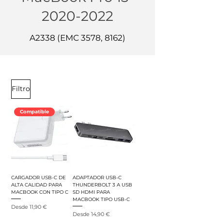
2020-2022
A2338 (EMC 3578, 8162)
Filtro
Compatible
CARGADOR USB-C DE
ADAPTADOR USB-C
ALTA CALIDAD PARA
THUNDERBOLT 3 A USB
MACBOOK CON TIPO C
SD HDMI PARA
MACBOOK TIPO USB-C
Precio de oferta
Desde
11,90 €
Precio de oferta
Desde
14,90 €