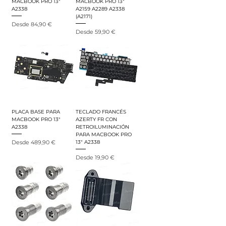
MACBOOK PRO 13"
MACBOOK PRO 13"
A2338
A2159 A2289 A2338
(A2171)
Precio de oferta
Desde
84,90 €
Precio de oferta
Desde
59,90 €
PLACA BASE PARA
TECLADO FRANCÉS
MACBOOK PRO 13"
AZERTY FR CON
A2338
RETROILUMINACIÓN
PARA MACBOOK PRO
Precio de oferta
Desde
489,90 €
13" A2338
Precio de oferta
Desde
19,90 €