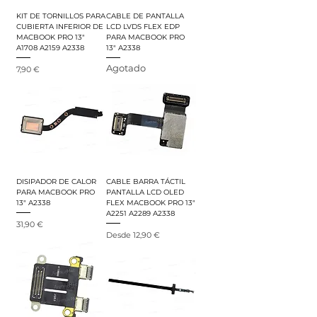
KIT DE TORNILLOS PARA
CABLE DE PANTALLA
CUBIERTA INFERIOR DE
LCD LVDS FLEX EDP
MACBOOK PRO 13"
PARA MACBOOK PRO
A1708 A2159 A2338
13" A2338
Agotado
Precio
7,90 €
DISIPADOR DE CALOR
CABLE BARRA TÁCTIL
PARA MACBOOK PRO
PANTALLA LCD OLED
13" A2338
FLEX MACBOOK PRO 13"
A2251 A2289 A2338
Precio
31,90 €
Precio de oferta
Desde
12,90 €