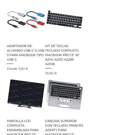
ADAPTADOR DE
KIT DE TECLAS
ALUMINIO USB-C A USB
TECLADO COMPLETO
3 PARA MACBOOK TIPO
MACBOOK PRO 13" 16"
USB-C
A2141 A2251 A2289
A2338
Precio de oferta
Desde
7,90 €
Precio
19,90 €
PANTALLA LCD
CARCASA SUPERIOR
COMPLETA
CON TECLADO FRANCÉS
ENSAMBLADA PARA
AZERTY PARA
MACBOOK PRO 13"
MACBOOK PRO 13"