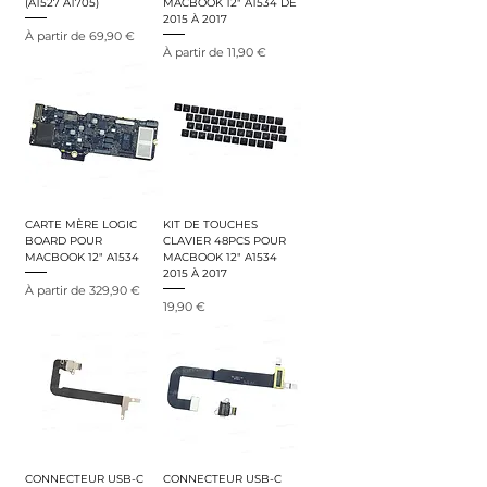
(A1527 A1705)
MACBOOK 12" A1534 DE
2015 À 2017
Prix promotionnel
À partir de
69,90 €
Prix promotionnel
À partir de
11,90 €
CARTE MÈRE LOGIC
KIT DE TOUCHES
BOARD POUR
CLAVIER 48PCS POUR
MACBOOK 12" A1534
MACBOOK 12" A1534
2015 À 2017
Prix promotionnel
À partir de
329,90 €
Prix
19,90 €
CONNECTEUR USB-C
CONNECTEUR USB-C