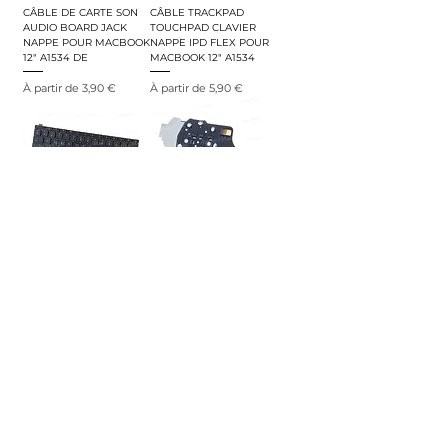
CÂBLE DE CARTE SON
CÂBLE TRACKPAD
AUDIO BOARD JACK
TOUCHPAD CLAVIER
NAPPE POUR MACBOOK
NAPPE IPD FLEX POUR
12" A1534 DE
MACBOOK 12" A1534
Prix promotionnel
Prix promotionnel
À partir de
3,90 €
À partir de
5,90 €
CLAVIER FRANÇAIS
CARTE SON AUDIO
AZERTY FR AVEC
BOARD JACK POUR
RÉTROÉCLAIRAGE POUR
MACBOOK 12" A1534
MACBOOK 12" A1534
Prix promotionnel
À partir de
7,90 €
Prix promotionnel
À partir de
11,90 €