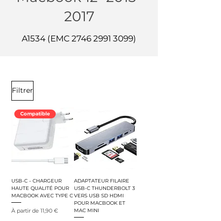
2017
A1534 (EMC
2746 2991 3099)
Filtrer
Compatible
USB-C - CHARGEUR
ADAPTATEUR FILAIRE
HAUTE QUALITÉ POUR
USB-C THUNDERBOLT 3
MACBOOK AVEC TYPE C
VERS USB SD HDMI
POUR MACBOOK ET
Prix promotionnel
À partir de
11,90 €
MAC MINI