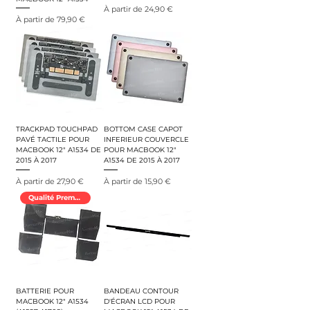
Prix promotionnel
À partir de
24,90 €
Prix promotionnel
À partir de
79,90 €
TRACKPAD TOUCHPAD
BOTTOM CASE CAPOT
PAVÉ TACTILE POUR
INFERIEUR COUVERCLE
MACBOOK 12" A1534 DE
POUR MACBOOK 12"
2015 À 2017
A1534 DE 2015 À 2017
Prix promotionnel
Prix promotionnel
À partir de
27,90 €
À partir de
15,90 €
Qualité Premium
BATTERIE POUR
BANDEAU CONTOUR
MACBOOK 12" A1534
D'ÉCRAN LCD POUR