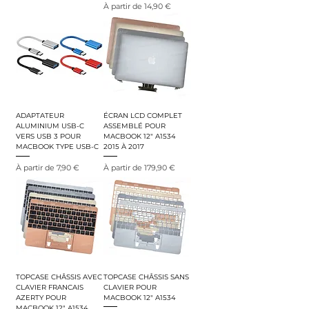
Prix promotionnel
À partir de
14,90 €
ADAPTATEUR
ÉCRAN LCD COMPLET
ALUMINIUM USB-C
ASSEMBLÉ POUR
VERS USB 3 POUR
MACBOOK 12" A1534
MACBOOK TYPE USB-C
2015 À 2017
Prix promotionnel
Prix promotionnel
À partir de
7,90 €
À partir de
179,90 €
TOPCASE CHÂSSIS AVEC
TOPCASE CHÂSSIS SANS
CLAVIER FRANCAIS
CLAVIER POUR
AZERTY POUR
MACBOOK 12" A1534
MACBOOK 12" A1534