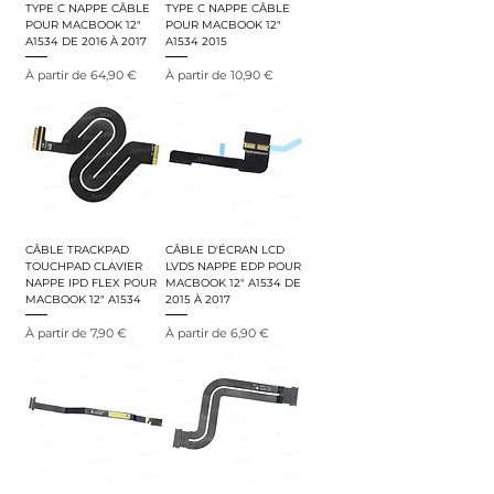
TYPE C NAPPE CÂBLE
TYPE C NAPPE CÂBLE
POUR MACBOOK 12"
POUR MACBOOK 12"
A1534 DE 2016 À 2017
A1534 2015
Prix promotionnel
Prix promotionnel
À partir de
64,90 €
À partir de
10,90 €
CÂBLE TRACKPAD
CÂBLE D'ÉCRAN LCD
TOUCHPAD CLAVIER
LVDS NAPPE EDP POUR
NAPPE IPD FLEX POUR
MACBOOK 12" A1534 DE
MACBOOK 12" A1534
2015 À 2017
Prix promotionnel
Prix promotionnel
À partir de
7,90 €
À partir de
6,90 €