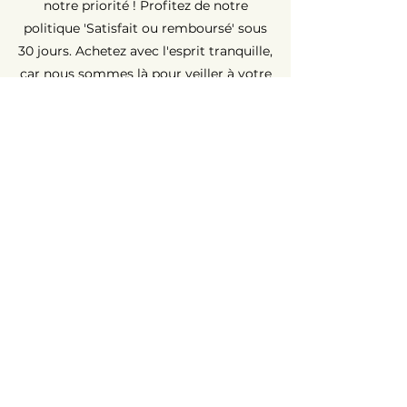
notre priorité ! Profitez de notre
politique 'Satisfait ou remboursé' sous
30 jours. Achetez avec l'esprit tranquille,
car nous sommes là pour veiller à votre
entière satisfaction.
Garantie Longue Durée ⏳
Chez AvenueMac, la qualité est au cœur
de nos engagements. C'est pour cette
raison que nous proposons une
garantie de 12 mois sur tous nos
produits neufs et une garantie de 6
mois sur les produits d'occasion.