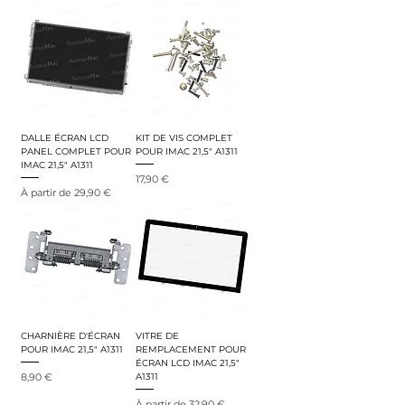
DALLE ÉCRAN LCD
KIT DE VIS COMPLET
PANEL COMPLET POUR
POUR IMAC 21,5" A1311
IMAC 21,5" A1311
Prix
17,90 €
Prix promotionnel
À partir de
29,90 €
CHARNIÈRE D'ÉCRAN
VITRE DE
POUR IMAC 21,5" A1311
REMPLACEMENT POUR
ÉCRAN LCD IMAC 21,5"
Prix
8,90 €
A1311
Prix promotionnel
À partir de
32,90 €