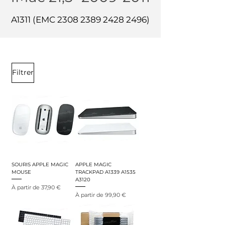
A1311 (EMC
2308 2389 2428 2496)
Filtrer
SOURIS APPLE MAGIC
APPLE MAGIC
MOUSE
TRACKPAD A1339 A1535
A3120
Prix promotionnel
À partir de
37,90 €
Prix promotionnel
À partir de
99,90 €