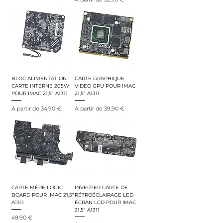
BLOC ALIMENTATION
CARTE GRAPHIQUE
CARTE INTERNE 205W
VIDEO GPU POUR IMAC
POUR IMAC 21,5" A1311
21,5" A1311
Prix promotionnel
Prix promotionnel
À partir de
34,90 €
À partir de
39,90 €
CARTE MÈRE LOGIC
INVERTER CARTE DE
BOARD POUR IMAC 21,5"
RÉTROÉCLAIRAGE LED
A1311
ÉCRAN LCD POUR IMAC
21,5" A1311
Prix
49,90 €