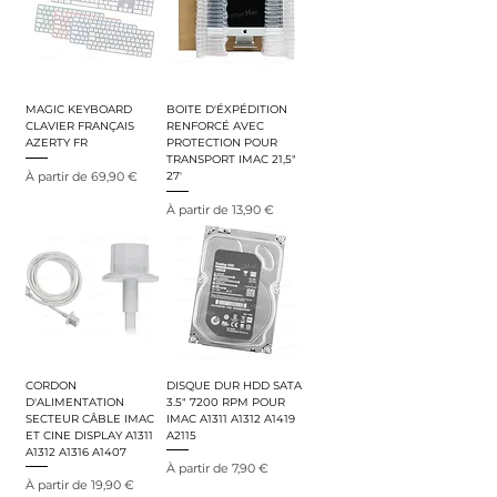
MAGIC KEYBOARD
BOITE D'ÉXPÉDITION
CLAVIER FRANÇAIS
RENFORCÉ AVEC
AZERTY FR
PROTECTION POUR
TRANSPORT IMAC 21,5"
Prix promotionnel
À partir de
69,90 €
27'
Prix promotionnel
À partir de
13,90 €
CORDON
DISQUE DUR HDD SATA
D'ALIMENTATION
3.5" 7200 RPM POUR
SECTEUR CÂBLE IMAC
IMAC A1311 A1312 A1419
ET CINE DISPLAY A1311
A2115
A1312 A1316 A1407
Prix promotionnel
À partir de
7,90 €
Prix promotionnel
À partir de
19,90 €