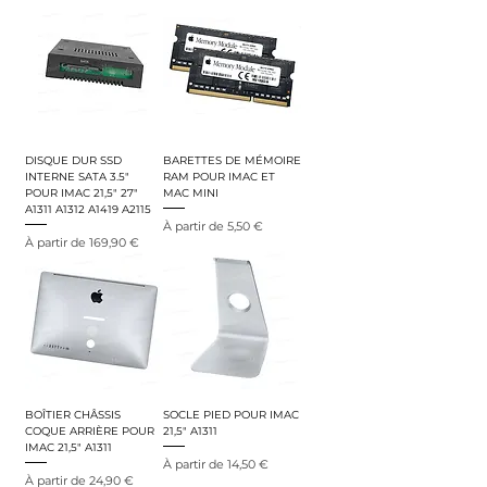
DISQUE DUR SSD
BARETTES DE MÉMOIRE
INTERNE SATA 3.5"
RAM POUR IMAC ET
POUR IMAC 21,5" 27"
MAC MINI
A1311 A1312 A1419 A2115
Prix promotionnel
À partir de
5,50 €
Prix promotionnel
À partir de
169,90 €
BOÎTIER CHÂSSIS
SOCLE PIED POUR IMAC
COQUE ARRIÈRE POUR
21,5" A1311
IMAC 21,5" A1311
Prix promotionnel
À partir de
14,50 €
Prix promotionnel
À partir de
24,90 €