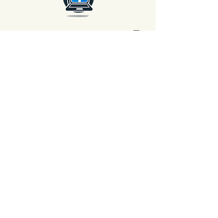
Garantie Longue Durée ⏳
Chez AvenueMac, la qualité est au cœur
de nos engagements. C'est pour cette
raison que nous proposons une
garantie de 12 mois sur tous nos
produits neufs et une garantie de 6
mois sur les produits d'occasion.
Assistance Rapide 💡