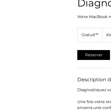
Diagno
Votre MacBook ne
Gratuit**
Gratuit**
Ki
Réserver
Description d
Diagnostiquez vo
Une fois votre r
enverra une confi