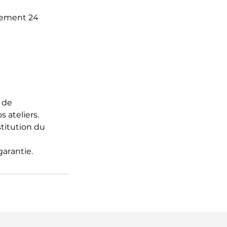
ulement 24
 de
s ateliers.
stitution du
garantie.