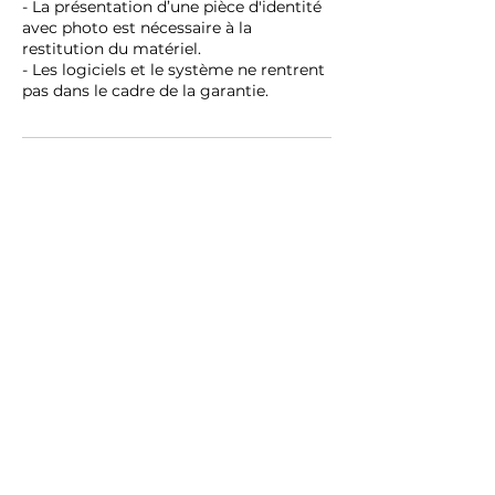
- La présentation d’une pièce d'identité
avec photo est nécessaire à la
restitution du matériel.
- Les logiciels et le système ne rentrent
pas dans le cadre de la garantie.
MENTIONS LÉGALES
Dénomination Sociale : AVENUEMAC / Forme juridique : SAS /
Capital social : 10000 euros / Siège social : 78 Avenue des
Champs-Élysées, Bureau 562, 75008 Paris, FRANCE / Numéro
de RCS de Paris :
883875338
/ Numéro de TVA
intracommunautaire : FR76883875338 / Numéro de
téléphone :
01 84 80 09 38
/ Courriel :
contact@avenue-
mac.com
/
Conditions Générales d'Intervention
*Le tarif indiqué inclut le bonus
réparation QualiRépar de 50 €, réservé
aux particuliers, pour une réparation
d’un montant total supérieur à 150 €.
Ce bonus est valable en France
métropolitaine et dans les DROM-COM,