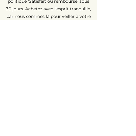
politique 'Satisfait ou remboursé' sous
30 jours. Achetez avec l'esprit tranquille,
car nous sommes là pour veiller à votre
entière satisfaction.
Garantie Longue Durée ⏳
Chez AvenueMac, la qualité est au cœur
de nos engagements. C'est pour cette
raison que nous proposons une
garantie de 12 mois sur tous nos
produits neufs et une garantie de 6
mois sur les produits d'occasion.