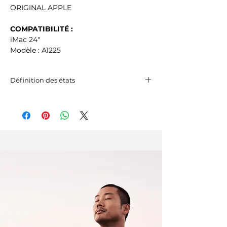
ORIGINAL APPLE
COMPATIBILITÉ :
iMac 24"
Modèle : A1225
Définition des états
Excellent état : excellent état, aucune
rayure.
État correct : peut présenter des
micro-rayures, invisibles une fois
l’écran allumé.