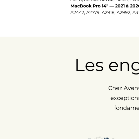
MacBook Pro 14" — 2021 à 202
A2442, A2779, A2918, A2992, A31
Les en
Chez Avenu
exceptionn
fondamen