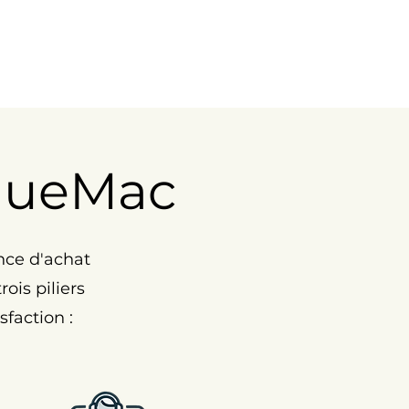
nueMac
nce d'achat
ois piliers
faction :