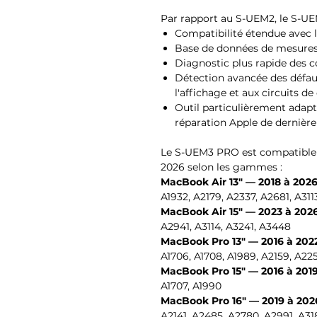
Par rapport au S-UEM2, le S-U
Compatibilité étendue avec 
Base de données de mesures
Diagnostic plus rapide des 
Détection avancée des défaut
l'affichage et aux circuits 
Outil particulièrement adapté
réparation Apple de dernière
Le S-UEM3 PRO est compatible 
2026 selon les gammes :
MacBook Air 13" — 2018 à 202
A1932, A2179, A2337, A2681, A31
MacBook Air 15" — 2023 à 202
A2941, A3114, A3241, A3448
MacBook Pro 13" — 2016 à 202
A1706, A1708, A1989, A2159, A22
MacBook Pro 15" — 2016 à 201
A1707, A1990
MacBook Pro 16" — 2019 à 202
A2141, A2485, A2780, A2991, A3