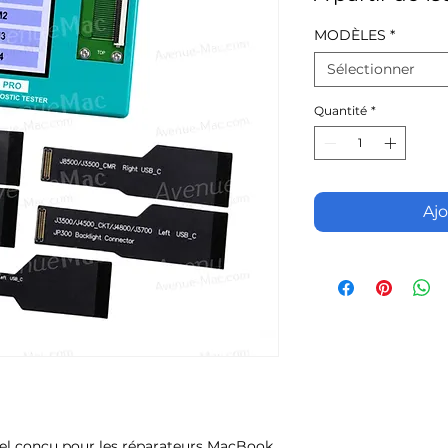
MODÈLES
*
Sélectionner
Quantité
*
Ajo
nel conçu pour les réparateurs MacBook.