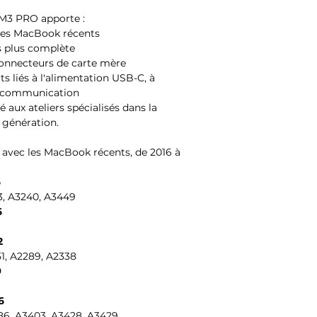
EM3 PRO apporte :
les MacBook récents
 plus complète
connecteurs de carte mère
s liés à l'alimentation USB-C, à
de communication
 aux ateliers spécialisés dans la
 génération.
avec les MacBook récents, de 2016 à
6
13, A3240, A3449
6
2
51, A2289, A2338
9
6
186, A3403, A3428, A3429