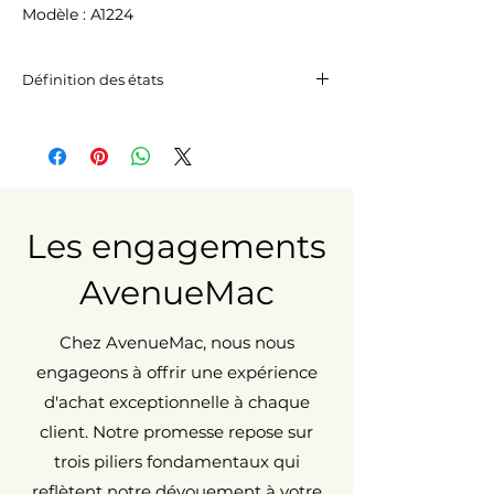
Modèle : A1224
Définition des états
Excellent état
Peut présenter des micro-rayures à
peine visibles à 20 cm.
État correct
Peut présenter des traces d’usure
visibles et perceptibles au toucher
Les engagements
(rayures et/ou impacts).
AvenueMac
Chez AvenueMac, nous nous
engageons à offrir une expérience
d'achat exceptionnelle à chaque
client. Notre promesse repose sur
trois piliers fondamentaux qui
reflètent notre dévouement à votre