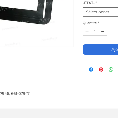
-ÉTAT-
*
Sélectionner
Quantité
*
Ajo
-07946, 661-07947