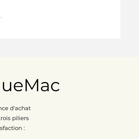
.
nueMac
nce d'achat
ois piliers
faction :