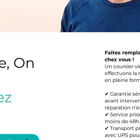
Faites rempl
e, On
chez vous !
Un coursier v
effectuons la 
en pleine form
ez
✔ Garantie sér
avant interve
réparation n’e
✔ Service prio
moins de 48h
✔ Transport p
avec UPS pour