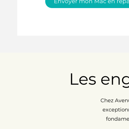
Envoyer mon Mac en répa
Les en
Chez Avenu
exceptionn
fondamen