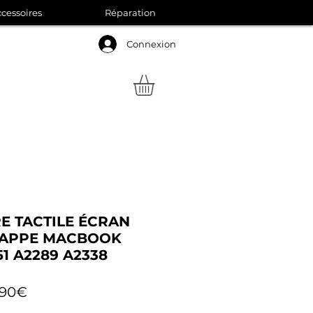
cessoires
Réparation
Connexion
E TACTILE ÉCRAN
NAPPE MACBOOK
51 A2289 A2338
Prix
,90€
promotionnel