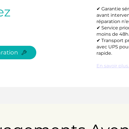
ez
✔ Garantie sér
avant interve
réparation n’e
✔ Service prio
moins de 48h
✔ Transport p
avec UPS pour
ration
rapide.
En savoir plus..