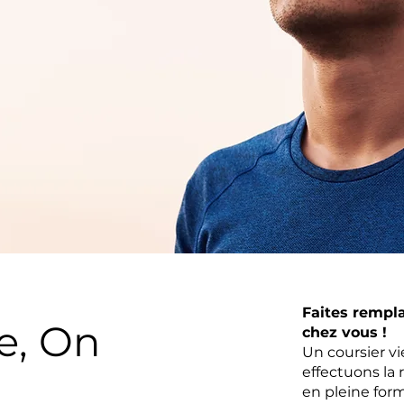
Faites rempl
e, On
chez vous !
Un coursier v
effectuons la 
en pleine form