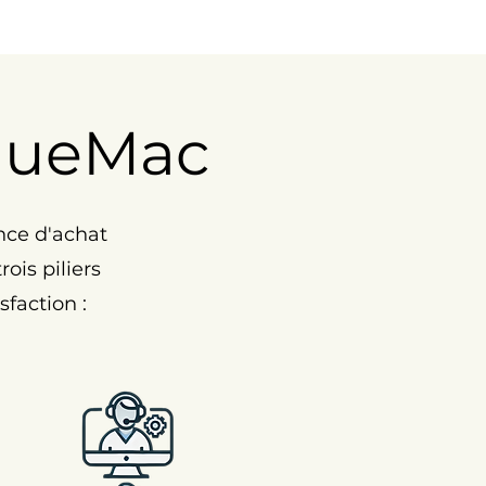
nueMac
nce d'achat
ois piliers
faction :