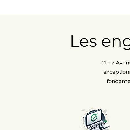
Les en
Chez Avenu
exceptionn
fondamen