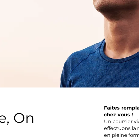
Faites rempl
e, On
chez vous !
Un coursier v
effectuons la 
en pleine form