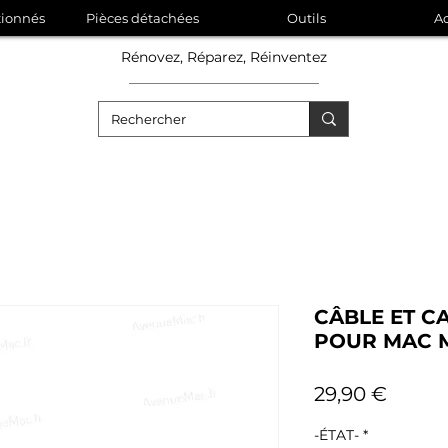
tionnés
Pièces détachées
Outils
Ac
Rénovez, Réparez, Réinventez
CÂBLE ET C
POUR MAC M
Prix
29,90 €
-ÉTAT-
*