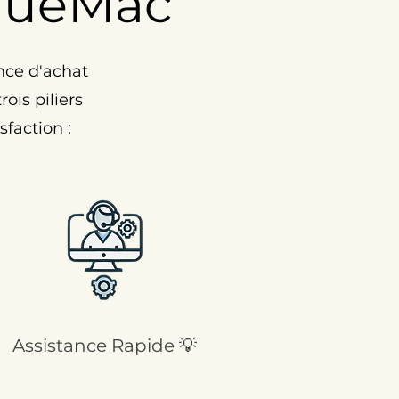
nueMac
nce d'achat
ois piliers
faction :
Assistance Rapide 💡