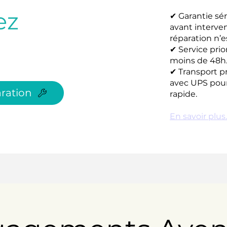
ez
✔ Garantie sér
avant interve
réparation n’e
✔ Service prio
moins de 48h
✔ Transport p
avec UPS pour
ration
rapide.
En savoir plus..