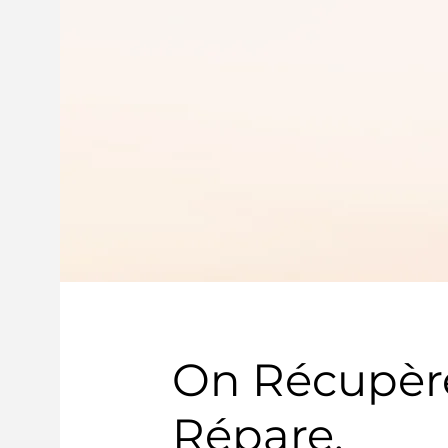
On Récupèr
Répare,