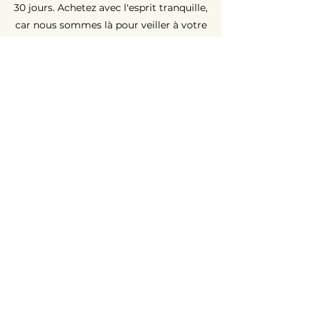
30 jours. Achetez avec l'esprit tranquille,
car nous sommes là pour veiller à votre
entière satisfaction.
Garantie Longue Durée ⏳
Chez AvenueMac, la qualité est au cœur
de nos engagements. C'est pour cette
raison que nous proposons une
garantie de 12 mois sur tous nos
produits neufs et une garantie de 6
mois sur les produits d'occasion.