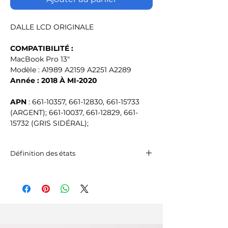
DALLE LCD ORIGINALE
COMPATIBILITÉ :
MacBook Pro 13"
Modèle : A1989 A2159 A2251 A2289
Année : 2018 À MI-2020
APN
: 661-10357, 661-12830, 661-15733
(ARGENT); 661-10037, 661-12829, 661-
15732 (GRIS SIDÉRAL);
Définition des états
Excellent état
Écran : parfait état, aucune rayure
Coque : peut présenter des micro-
rayures à peine visibles à 20 cm.
État correct
Écran : peut présenter des micro-