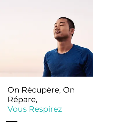
rayures, invisibles une fois l’écran
allumé.
Coque : peut présenter des traces
d’usure visibles et perceptibles au
toucher (rayures et/ou impacts).
On Récupère, On
Répare,
Vous Respirez