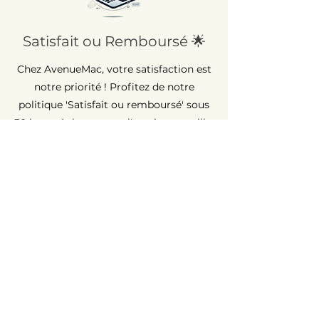
Satisfait ou Remboursé 🌟
Chez AvenueMac, votre satisfaction est
notre priorité ! Profitez de notre
politique 'Satisfait ou remboursé' sous
30 jours. Achetez avec l'esprit tranquille,
car nous sommes là pour veiller à votre
entière satisfaction.
Garantie Longue Durée ⏳
Chez AvenueMac, la qualité est au cœur