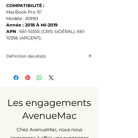
COMPATIBILITÉ :
MacBook Pro 15"
Modèle : A1990
Année : 2018 À MI-2019
APN
 : 661-10355 (GRIS SIDÉRAL); 661-
10356 (ARGENT);
Définition des états
Excellent état
Peut présenter des micro-rayures à
peine visibles à 20 cm.
État correct
Peut présenter des traces d’usure
visibles et perceptibles au toucher
Les engagements
(rayures et/ou impacts).
AvenueMac
Chez AvenueMac, nous nous
engageons à offrir une expérience