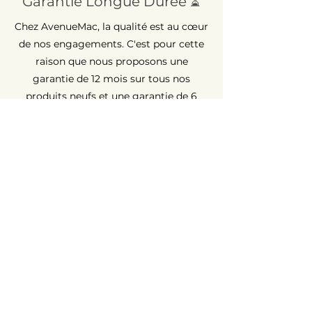
Garantie Longue Durée ⏳
Chez AvenueMac, la qualité est au cœur
de nos engagements. C'est pour cette
raison que nous proposons une
garantie de 12 mois sur tous nos
produits neufs et une garantie de 6
mois sur les produits d'occasion.
Assistance Rapide 💡
Rencontrez un souci ? AvenueMac est à
votre écoute. Bénéficiez d'une
assistance garantie sous 48h pour