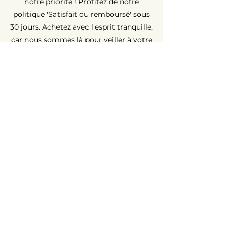
notre priorité ! Profitez de notre
politique 'Satisfait ou remboursé' sous
30 jours. Achetez avec l'esprit tranquille,
car nous sommes là pour veiller à votre
entière satisfaction.
Garantie Longue Durée ⏳
Chez AvenueMac, la qualité est au cœur
de nos engagements. C'est pour cette
raison que nous proposons une
garantie de 12 mois sur tous nos
produits neufs et une garantie de 6
mois sur les produits d'occasion.