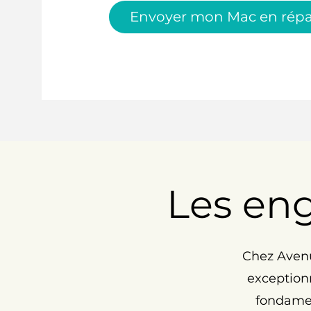
Envoyer mon Mac en répa
Les en
Chez Avenu
exceptionn
fondamen