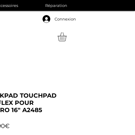
cessoires
Réparation
Connexion
CKPAD TOUCHPAD
FLEX POUR
O 16" A2485
Prix
90€
promotionnel