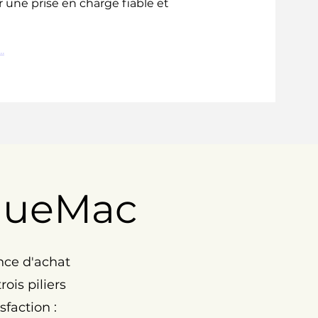
 une prise en charge fiable et
.
nueMac
nce d'achat
ois piliers
faction :