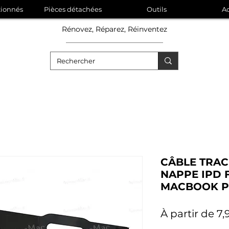
tionnés
Pièces détachées
Outils
Ac
Rénovez, Réparez, Réinventez
CÂBLE TRA
NAPPE IPD 
MACBOOK PR
À partir de
7,