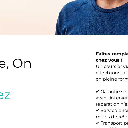
Faites rempl
e, On
chez vous !
Un coursier v
effectuons la 
en pleine form
ez
✔ Garantie sér
avant interve
réparation n’e
✔ Service prio
moins de 48h
✔ Transport p