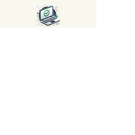
Satisfait ou Remboursé 🌟
Chez AvenueMac, votre satisfaction est
notre priorité ! Profitez de notre
politique 'Satisfait ou remboursé' sous
30 jours. Achetez avec l'esprit tranquille,
car nous sommes là pour veiller à votre
entière satisfaction.