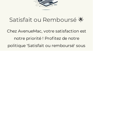
Satisfait ou Remboursé 🌟
Chez AvenueMac, votre satisfaction est
notre priorité ! Profitez de notre
politique 'Satisfait ou remboursé' sous
30 jours. Achetez avec l'esprit tranquille,
car nous sommes là pour veiller à votre
entière satisfaction.
Garantie Longue Durée ⏳
Chez AvenueMac, la qualité est au cœur