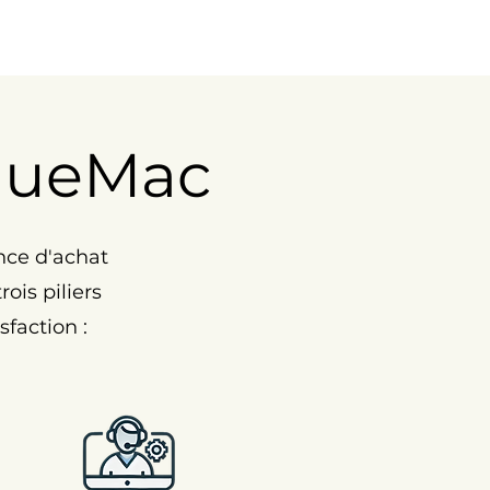
nueMac
nce d'achat
ois piliers
faction :