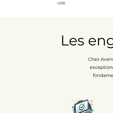
USB.
Les en
Chez Avenu
exceptionn
fondamen