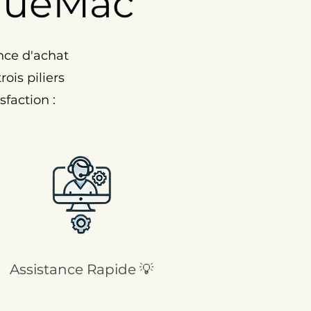
nueMac
nce d'achat
ois piliers
faction :
Assistance Rapide 💡