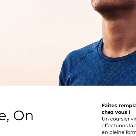
Faites rempl
e, On
chez vous !
Un coursier v
effectuons la 
en pleine form