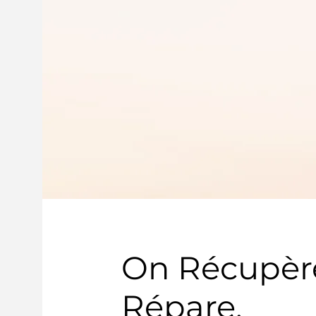
On Récupèr
Répare,