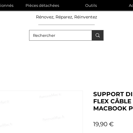
tionnés
Pièces détachées
Outils
Ac
Rénovez, Réparez, Réinventez
SUPPORT D
FLEX CÂBLE
MACBOOK PR
Prix
19,90 €