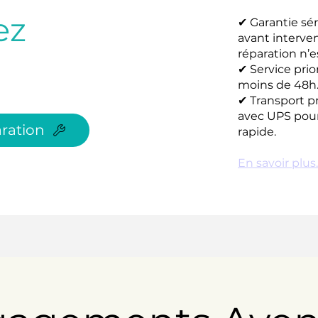
ez
✔ Garantie sér
avant interve
réparation n’e
✔ Service prio
moins de 48h
✔ Transport p
avec UPS pour
ration
rapide.
En savoir plus..