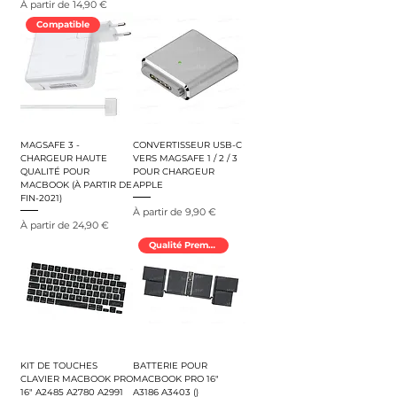
Prix promotionnel
À partir de
14,90 €
Compatible
MAGSAFE 3 -
CONVERTISSEUR USB-C
CHARGEUR HAUTE
VERS MAGSAFE 1 / 2 / 3
QUALITÉ POUR
POUR CHARGEUR
MACBOOK (À PARTIR DE
APPLE
FIN-2021)
Prix promotionnel
À partir de
9,90 €
Prix promotionnel
À partir de
24,90 €
Qualité Premium
KIT DE TOUCHES
BATTERIE POUR
CLAVIER MACBOOK PRO
MACBOOK PRO 16"
16" A2485 A2780 A2991
A3186 A3403 ()