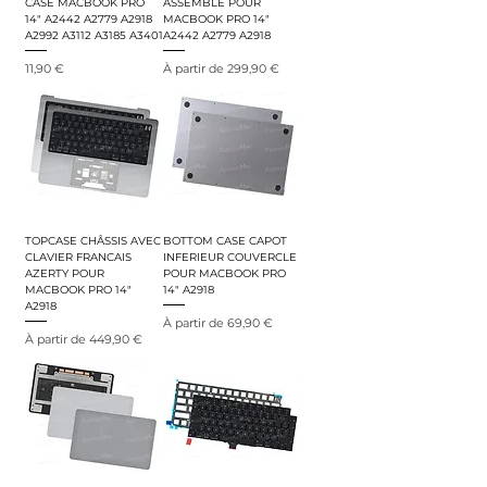
CASE MACBOOK PRO
ASSEMBLÉ POUR
14" A2442 A2779 A2918
MACBOOK PRO 14"
A2992 A3112 A3185 A3401
A2442 A2779 A2918
Prix
Prix promotionnel
11,90 €
À partir de
299,90 €
TOPCASE CHÂSSIS AVEC
BOTTOM CASE CAPOT
CLAVIER FRANCAIS
INFERIEUR COUVERCLE
AZERTY POUR
POUR MACBOOK PRO
MACBOOK PRO 14"
14" A2918
A2918
Prix promotionnel
À partir de
69,90 €
Prix promotionnel
À partir de
449,90 €