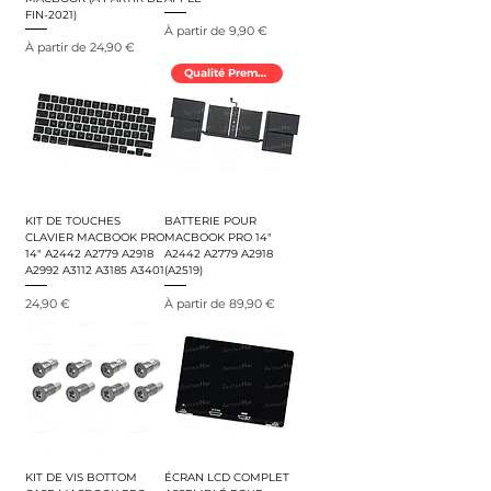
FIN-2021)
Prix promotionnel
À partir de
9,90 €
Prix promotionnel
À partir de
24,90 €
Qualité Premium
KIT DE TOUCHES
BATTERIE POUR
CLAVIER MACBOOK PRO
MACBOOK PRO 14"
14" A2442 A2779 A2918
A2442 A2779 A2918
A2992 A3112 A3185 A3401
(A2519)
Prix
Prix promotionnel
24,90 €
À partir de
89,90 €
KIT DE VIS BOTTOM
ÉCRAN LCD COMPLET