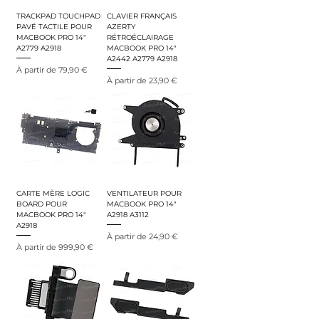
TRACKPAD TOUCHPAD
CLAVIER FRANÇAIS
PAVÉ TACTILE POUR
AZERTY
MACBOOK PRO 14"
RÉTROÉCLAIRAGE
A2779 A2918
MACBOOK PRO 14"
A2442 A2779 A2918
Prix promotionnel
À partir de
79,90 €
Prix promotionnel
À partir de
23,90 €
CARTE MÈRE LOGIC
VENTILATEUR POUR
BOARD POUR
MACBOOK PRO 14"
MACBOOK PRO 14"
A2918 A3112
A2918
Prix promotionnel
À partir de
24,90 €
Prix promotionnel
À partir de
999,90 €