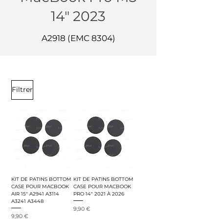
14" 2023
A2918 (EMC 8304)
Filtrer
KIT DE PATINS BOTTOM
KIT DE PATINS BOTTOM
CASE POUR MACBOOK
CASE POUR MACBOOK
AIR 15" A2941 A3114
PRO 14" 2021 À 2026
A3241 A3448
Prix
9,90 €
Prix
9,90 €