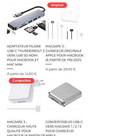
Original
ADAPTATEUR FILAIRE
MAGSAFE 3 -
USB-C THUNDERBOLT 3
CHARGEUR ORIGINALE
VERS USB SD HDMI
APPLE POUR MACBOOK
POUR MACBOOK ET
(À PARTIR DE FIN-2021)
MAC MINI
Prix promotionnel
À partir de
29,90 €
Prix promotionnel
À partir de
14,90 €
Compatible
MAGSAFE 3 -
CONVERTISSEUR USB-C
CHARGEUR HAUTE
VERS MAGSAFE 1 / 2 / 3
QUALITÉ POUR
POUR CHARGEUR
MACBOOK (À PARTIR DE
APPLE