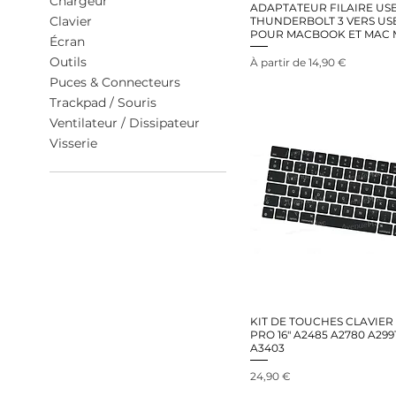
Chargeur
ADAPTATEUR FILAIRE US
Clavier
THUNDERBOLT 3 VERS US
POUR MACBOOK ET MAC 
Écran
Outils
Prix promotionnel
À partir de
14,90 €
Puces & Connecteurs
Trackpad / Souris
Ventilateur / Dissipateur
Visserie
KIT DE TOUCHES CLAVIE
PRO 16" A2485 A2780 A299
A3403
Prix
24,90 €