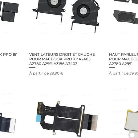
 PRO 16"
VENTILATEURS DROIT ET GAUCHE
HAUT PARLEUR
POUR MACBOOK PRO 16" A2485
POUR MACBOOK
A2780 A2991 A3186 A3403
A2780 A2991
Prix promotionnel
Prix promotion
À partir de
29,90 €
À partir de
39,9