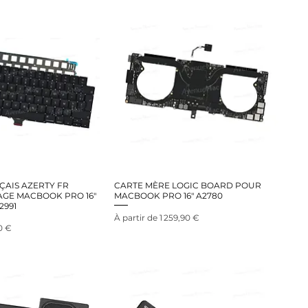
ÇAIS AZERTY FR
CARTE MÈRE LOGIC BOARD POUR
GE MACBOOK PRO 16"
MACBOOK PRO 16" A2780
2991
Prix promotionnel
À partir de
1 259,90 €
nel
0 €