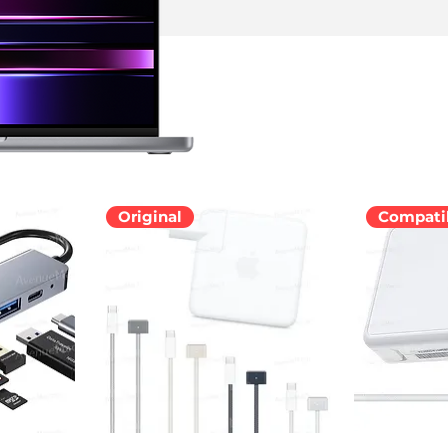
Original
Compati