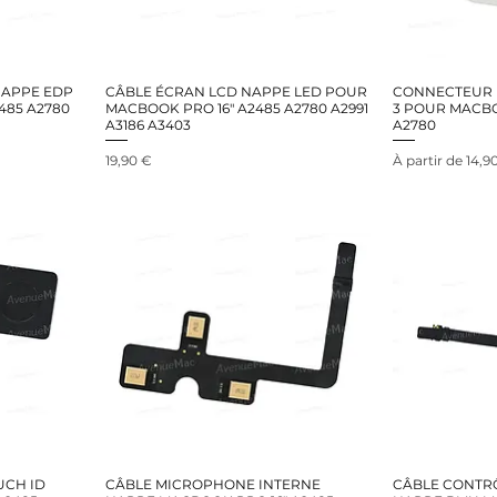
NAPPE EDP
CÂBLE ÉCRAN LCD NAPPE LED POUR
CONNECTEUR 
485 A2780
MACBOOK PRO 16" A2485 A2780 A2991
3 POUR MACBO
A3186 A3403
A2780
Prix
Prix promotion
19,90 €
À partir de
14,9
UCH ID
CÂBLE MICROPHONE INTERNE
CÂBLE CONTR