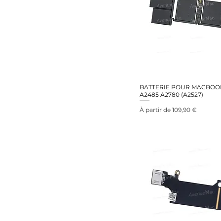
BATTERIE POUR MACBOOK
A2485 A2780 (A2527)
Prix promotionnel
À partir de
109,90 €