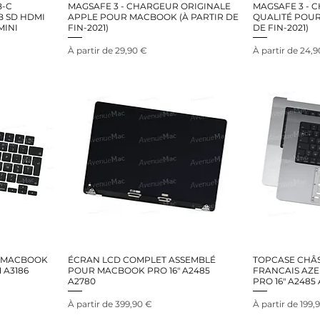
B-C
MAGSAFE 3 - CHARGEUR ORIGINALE
MAGSAFE 3 - 
B SD HDMI
APPLE POUR MACBOOK (À PARTIR DE
QUALITÉ POUR
MINI
FIN-2021)
DE FIN-2021)
Prix promotionnel
Prix promotion
À partir de
29,90 €
À partir de
24,9
R MACBOOK
ÉCRAN LCD COMPLET ASSEMBLÉ
TOPCASE CHÂS
1 A3186
POUR MACBOOK PRO 16" A2485
FRANCAIS AZ
A2780
PRO 16" A2485
Prix promotionnel
Prix promotion
À partir de
399,90 €
À partir de
199,