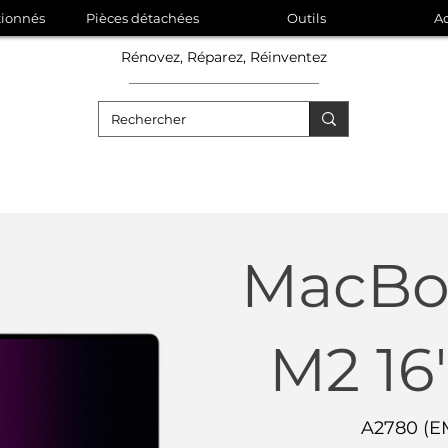
tionnés
Pièces détachées
Outils
Ac
Rénovez, Réparez, Réinventez
MacBo
M2 16
A2780 (E