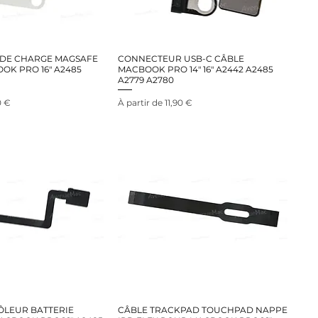
DE CHARGE MAGSAFE
CONNECTEUR USB-C CÂBLE
OK PRO 16" A2485
MACBOOK PRO 14" 16" A2442 A2485
A2779 A2780
nel
Prix promotionnel
0 €
À partir de
11,90 €
ÔLEUR BATTERIE
CÂBLE TRACKPAD TOUCHPAD NAPPE