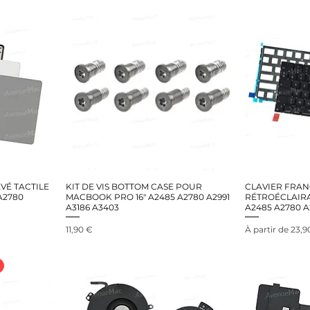
VÉ TACTILE
KIT DE VIS BOTTOM CASE POUR
CLAVIER FRAN
A2780
MACBOOK PRO 16" A2485 A2780 A2991
RÉTROÉCLAIRA
A3186 A3403
A2485 A2780 A
Prix
Prix promotion
11,90 €
À partir de
23,9