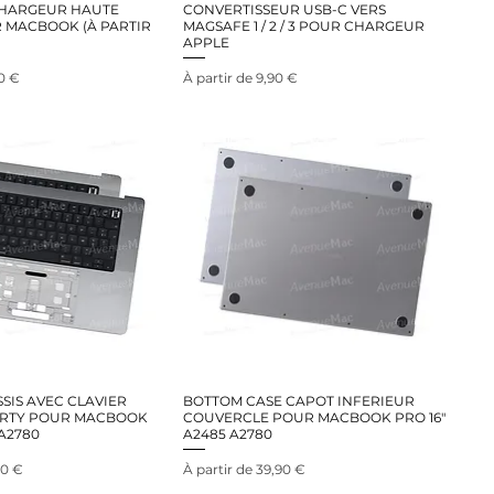
CHARGEUR HAUTE
CONVERTISSEUR USB-C VERS
 MACBOOK (À PARTIR
MAGSAFE 1 / 2 / 3 POUR CHARGEUR
APPLE
nel
Prix promotionnel
0 €
À partir de
9,90 €
SIS AVEC CLAVIER
BOTTOM CASE CAPOT INFERIEUR
ERTY POUR MACBOOK
COUVERCLE POUR MACBOOK PRO 16"
 A2780
A2485 A2780
nel
Prix promotionnel
90 €
À partir de
39,90 €